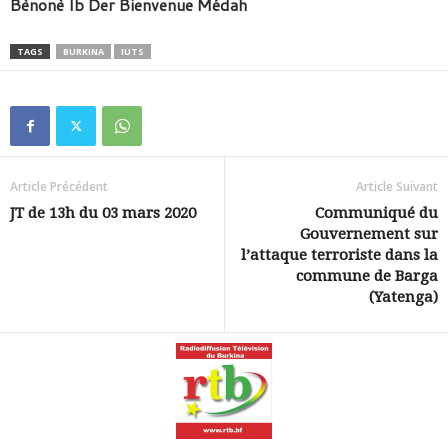
Bènonè Ib Der Bienvenue Médah
TAGS
BURKINA
IUTS
Article Précédent
Article Suivant
JT de 13h du 03 mars 2020
Communiqué du
Gouvernement sur
l’attaque terroriste dans la
commune de Barga
(Yatenga)