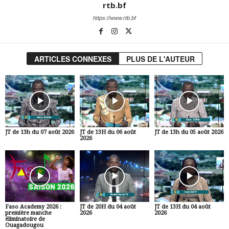
rtb.bf
https://www.rtb.bf
ARTICLES CONNEXES
PLUS DE L'AUTEUR
JT de 13h du 07 août 2026
JT de 13H du 06 août
JT de 13h du 05 août 2026
2026
Faso Academy 2026 :
JT de 20H du 04 août
JT de 13H du 04 août
première manche
2026
2026
éliminatoire de
Ouagadougou