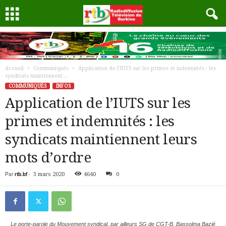
Accueil
Communiqués
Application de l’IUTS sur les primes et indemnités : les
syndicats maintiennent...
COMMUNIQUÉS
INFOS
Application de l’IUTS sur les
primes et indemnités : les
syndicats maintiennent leurs
mots d’ordre
Par
rtb.bf
-
3 mars 2020
4640
0
Le porte-parole du Mouvement syndical, par ailleurs SG de CGT-B, Bassolma Bazié