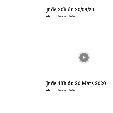
é
v
Jt de 20h du 20/03/20
i
s
rtb.bf
-
20 mars 2020
i
o
n
d
u
B
u
r
k
i
n
a
Jt de 13h du 20 Mars 2020
rtb.bf
-
20 mars 2020