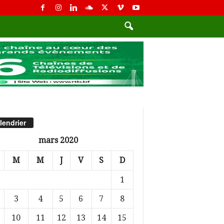
lendrier
mars 2020
M
M
J
V
S
D
1
3
4
5
6
7
8
10
11
12
13
14
15