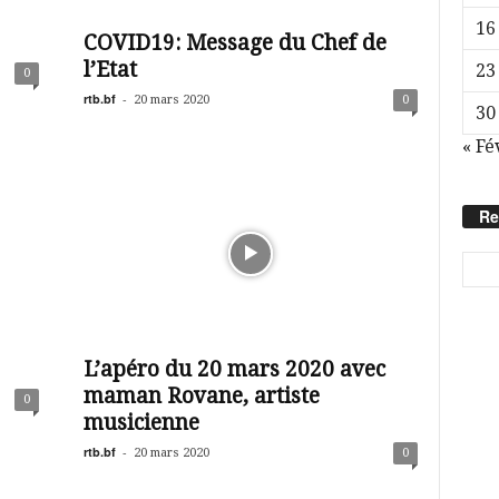
16
COVID19: Message du Chef de
l’Etat
23
0
rtb.bf
-
20 mars 2020
0
30
« Fé
Re
L’apéro du 20 mars 2020 avec
maman Rovane, artiste
0
musicienne
rtb.bf
-
20 mars 2020
0