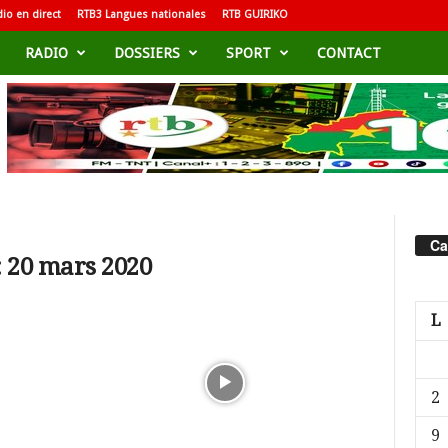
io en direct
RTB3 Langues nationales
RTB GUIRIKO
RADIO
DOSSIERS
SPORT
CONTACT
Ca
: 20 mars 2020
L
2
9