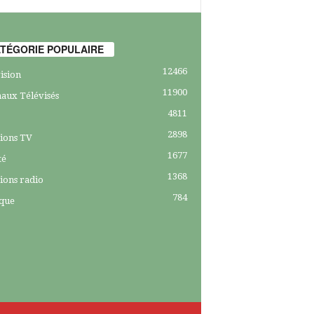
TÉGORIE POPULAIRE
12466
ision
11900
aux Télévisés
4811
2898
ions TV
1677
té
1368
ions radio
784
ique