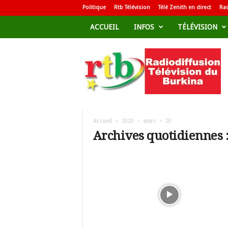
Politique
Rtb Télévision
Télé Zenith en direct
Rad
ACCUEIL
INFOS
TÉLÉVISION
R
a
d
i
o
d
i
f
Accueil
2020
mars
20
f
Archives quotidiennes 
u
s
i
o
n
T
é
l