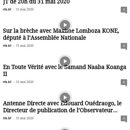
JT de 20h du 31 mai 2020
rtb.bf
-
31 mai 2020
0
Sur la brèche avec Maxime Lomboza KONE,
député à l’Assemblée Nationale
rtb.bf
-
31 mai 2020
0
En Toute Vérité avec le Samand Naaba Koanga
II
rtb.bf
-
31 mai 2020
0
Antenne Directe avec Edouard Ouédraogo, le
Directeur de publication de l’Observateur...
rtb.bf
-
31 mai 2020
0