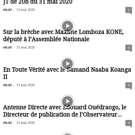
JT de 20h du 31 mai 2020
rtb.bf
-
31 mai 2020
0
Sur la brèche avec Maxime Lomboza KONE,
député à l’Assemblée Nationale
rtb.bf
-
31 mai 2020
0
En Toute Vérité avec le Samand Naaba Koanga
II
rtb.bf
-
31 mai 2020
0
Antenne Directe avec Edouard Ouédraogo, le
Directeur de publication de l’Observateur...
rtb.bf
-
31 mai 2020
0