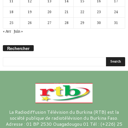
11
12
13
14
15
16
17
18
19
20
21
22
23
24
25
26
27
28
29
30
31
« Avr
Juin »
Rechercher
La Radiodiffusion Télévision du Burkina (RTB) est la
société publique de radiotélévision du Burkina Faso.
Adresse : 01 BP 2530 Ouagadougou 01 Tél : (+226) 25