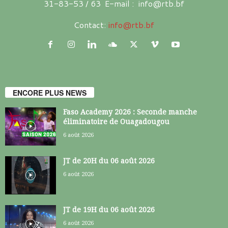
31-83-53 / 63 E-mail : info@rtb.bf
Contact:
info@rtb.bf
ENCORE PLUS NEWS
Faso Academy 2026 : Seconde manche
éliminatoire de Ouagadougou
6 août 2026
JT de 20H du 06 août 2026
6 août 2026
JT de 19H du 06 août 2026
6 août 2026