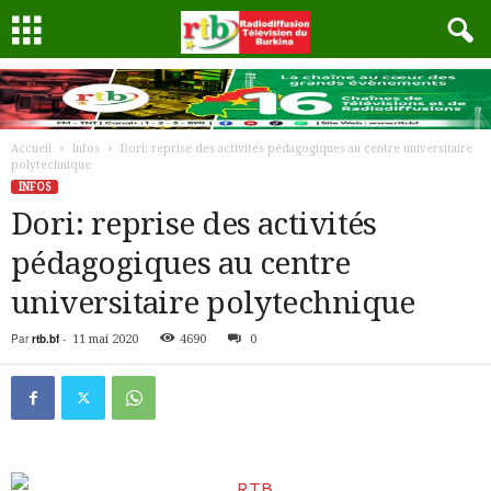
Accueil
Infos
Dori: reprise des activités pédagogiques au centre universitaire
polytechnique
INFOS
Dori: reprise des activités
pédagogiques au centre
universitaire polytechnique
Par
rtb.bf
-
11 mai 2020
4690
0