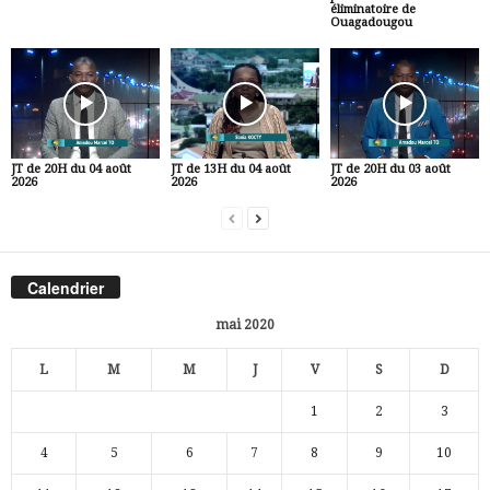
éliminatoire de
Ouagadougou
JT de 20H du 04 août
JT de 13H du 04 août
JT de 20H du 03 août
2026
2026
2026
Calendrier
mai 2020
L
M
M
J
V
S
D
1
2
3
4
5
6
7
8
9
10