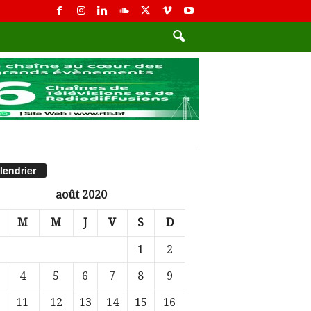
lendrier
août 2020
M
M
J
V
S
D
1
2
4
5
6
7
8
9
11
12
13
14
15
16