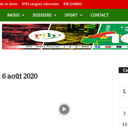
io en direct
RTB3 Langues nationales
RTB GUIRIKO
RADIO
DOSSIERS
SPORT
CONTACT
Ca
 6 août 2020
L
3
10