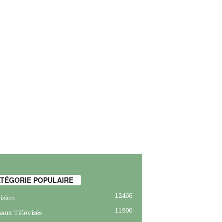
TÉGORIE POPULAIRE
12466
ision
11900
aux Télévisés