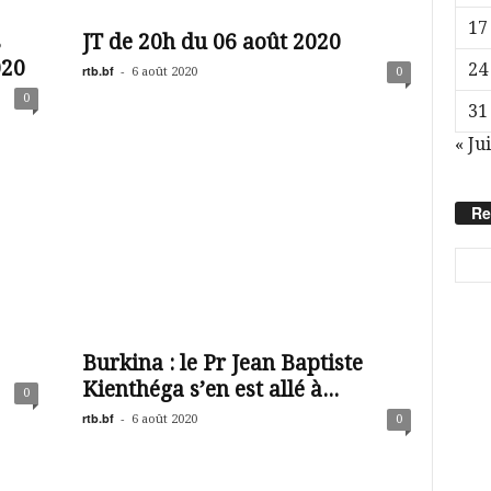
17
s
JT de 20h du 06 août 2020
020
24
rtb.bf
-
6 août 2020
0
0
31
« Jui
Re
Burkina : le Pr Jean Baptiste
Kienthéga s’en est allé à...
0
rtb.bf
-
6 août 2020
0