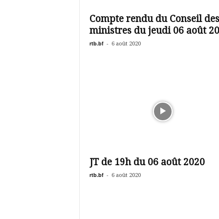
é
v
Compte rendu du Conseil de
i
ministres du jeudi 06 août 2
s
i
rtb.bf
-
6 août 2020
o
n
d
u
B
u
r
k
i
n
a
JT de 19h du 06 août 2020
rtb.bf
-
6 août 2020