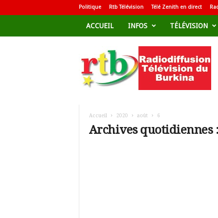
Politique
Rtb Télévision
Télé Zenith en direct
Rad
ACCUEIL
INFOS
TÉLÉVISION
R
a
d
i
o
d
i
f
Accueil
2020
août
6
f
Archives quotidiennes :
u
s
i
o
n
T
é
l