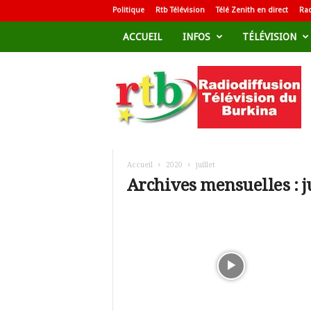
Politique
Rtb Télévision
Télé Zenith en direct
Rad
ACCUEIL
INFOS
TÉLÉVISION
R
a
d
i
o
d
i
f
Accueil
2020
juillet
f
Archives mensuelles : ju
u
s
i
o
n
T
é
l