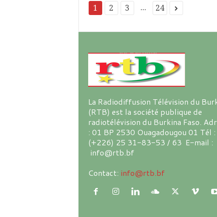
...
1
2
3
24
La Radiodiffusion Télévision du Bur
(RTB) est la société publique de
radiotélévision du Burkina Faso. Ad
: 01 BP 2530 Ouagadougou 01 Tél :
(+226) 25 31-83-53 / 63 E-mail :
info@rtb.bf
Contact:
info@rtb.bf