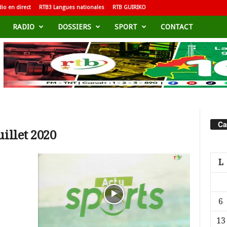
io en direct
RTB3 Langues nationales
RTB GUIRIKO
RADIO
DOSSIERS
SPORT
CONTACT
Ca
illet 2020
L
6
13