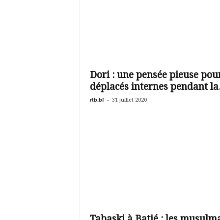
Dori : une pensée pieuse pour
déplacés internes pendant la.
rtb.bf
-
31 juillet 2020
Tabaski à Batié : les musulm