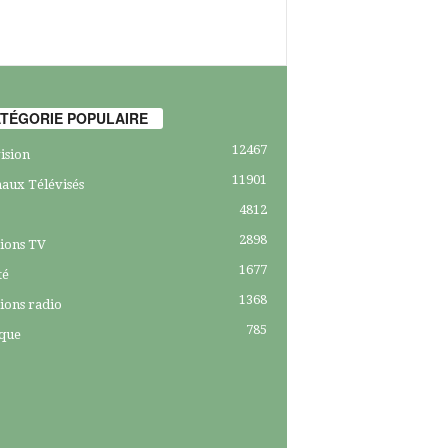
TÉGORIE POPULAIRE
12467
ision
11901
aux Télévisés
4812
2898
ions TV
1677
té
1368
ions radio
785
ique