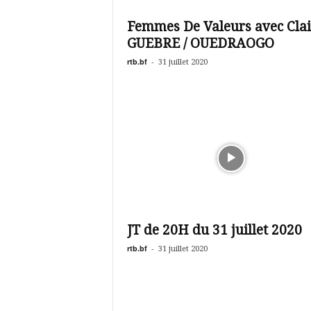
é
v
Femmes De Valeurs avec Clai
i
GUEBRE / OUEDRAOGO
s
i
rtb.bf
-
31 juillet 2020
o
n
d
u
B
u
r
k
i
n
a
JT de 20H du 31 juillet 2020
rtb.bf
-
31 juillet 2020