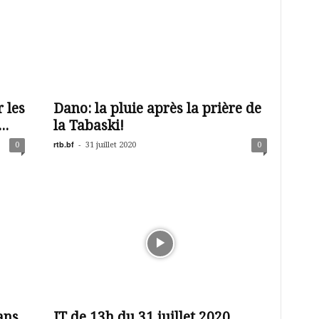
 les
Dano: la pluie après la prière de
..
la Tabaski!
rtb.bf
-
0
31 juillet 2020
0
ans
JT de 13h du 31 juillet 2020