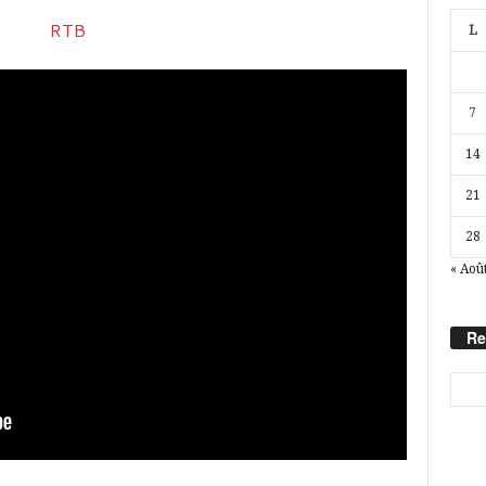
L
7
14
21
28
« Aoû
Re