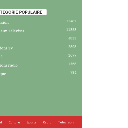
TÉGORIE POPULAIRE
12463
ision
11898
aux Télévisés
4811
2898
ions TV
1677
té
1368
ions radio
784
ique
al
Culture
Sports
Radio
Télévision