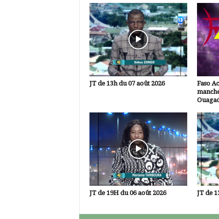
JT de 13h du 07 août 2026
Faso A
manche
Ouaga
JT de 19H du 06 août 2026
JT de 1