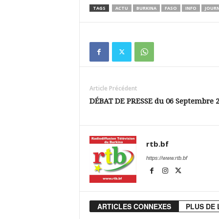
TAGS
ACTU
BURKINA
FASO
INFO
JOUR
Article Précédent
DÉBAT DE PRESSE du 06 Septembre 
rtb.bf
https://www.rtb.bf
ARTICLES CONNEXES
PLUS DE 