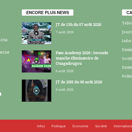
ENCORE PLUS NEWS
CA
Télév
JT de 13h du 07 août 2026
Journ
7 août 2026
kina
Infos
Emiss
resse
Faso Academy 2026 : Seconde
manche éliminatoire de
Socié
Ouagadougou
Emiss
6 août 2026
Polit
JT de 20H du 06 août 2026
6 août 2026
Infos
Politique
Economie
Société
Internation