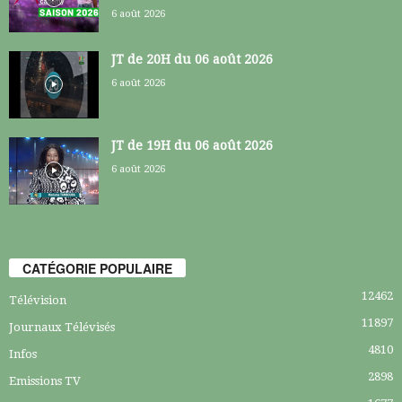
6 août 2026
JT de 20H du 06 août 2026
6 août 2026
JT de 19H du 06 août 2026
6 août 2026
CATÉGORIE POPULAIRE
12462
Télévision
11897
Journaux Télévisés
4810
Infos
2898
Emissions TV