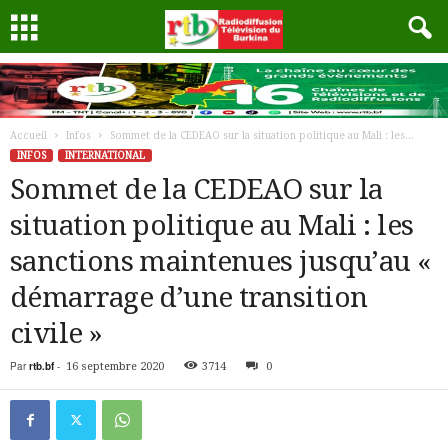
Accueil
Infos
Sommet de la CEDEAO sur la situation politique au Mali : les...
INFOS
INTERNATIONAL
Sommet de la CEDEAO sur la
situation politique au Mali : les
sanctions maintenues jusqu’au «
démarrage d’une transition
civile »
Par
rtb.bf
-
16 septembre 2020
3714
0