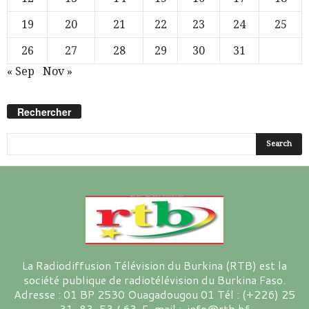
19
20
21
22
23
24
25
26
27
28
29
30
31
« Sep
Nov »
Rechercher
La Radiodiffusion Télévision du Burkina (RTB) est la
société publique de radiotélévision du Burkina Faso.
Adresse : 01 BP 2530 Ouagadougou 01 Tél : (+226) 25
31-83-53 / 63 E-mail : info@rtb.bf