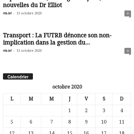
nouvelles du Dr Elliot
rtb.bf
-
13 octobre 2020
0
Transport : La FUTRB dénonce son non-
implication dans la gestion du...
rtb.bf
-
13 octobre 2020
0
Calendrier
octobre 2020
L
M
M
J
V
S
D
1
2
3
4
5
6
7
8
9
10
11
12
13
14
15
16
17
18