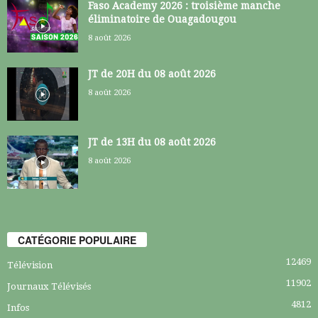
Faso Academy 2026 : troisième manche
éliminatoire de Ouagadougou
8 août 2026
JT de 20H du 08 août 2026
8 août 2026
JT de 13H du 08 août 2026
8 août 2026
CATÉGORIE POPULAIRE
12469
Télévision
11902
Journaux Télévisés
4812
Infos