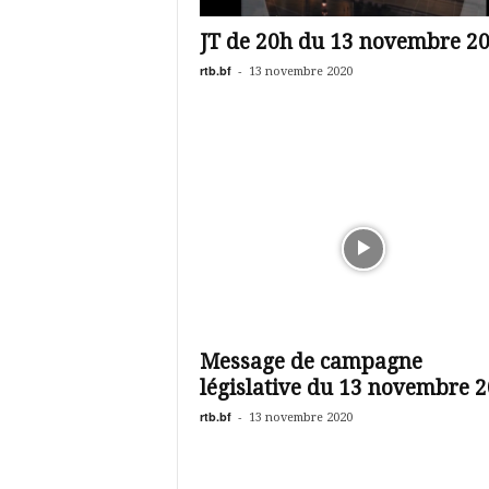
é
v
JT de 20h du 13 novembre 2
i
s
rtb.bf
-
13 novembre 2020
i
o
n
d
u
B
u
r
k
i
n
a
Message de campagne
législative du 13 novembre 
rtb.bf
-
13 novembre 2020