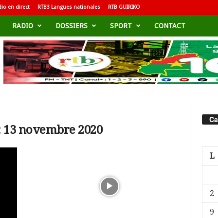
io en direct
RTB3 Langues nationales
RTB GUIRIKO
RADIO
DOSSIERS
SPORT
CONTACT
Ca
: 13 novembre 2020
L
2
9