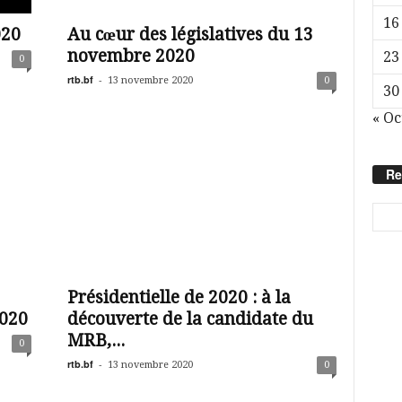
16
020
Au cœur des législatives du 13
novembre 2020
23
0
rtb.bf
-
13 novembre 2020
0
30
« Oc
Re
Présidentielle de 2020 : à la
2020
découverte de la candidate du
MRB,...
0
rtb.bf
-
13 novembre 2020
0