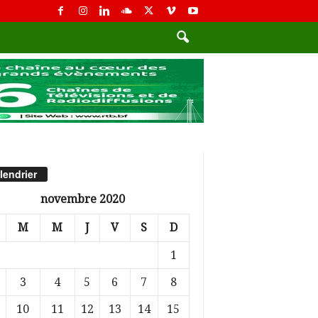
lendrier
novembre 2020
M
M
J
V
S
D
1
3
4
5
6
7
8
10
11
12
13
14
15