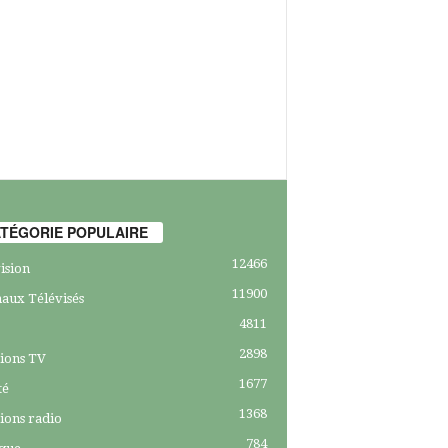
TÉGORIE POPULAIRE
12466
ision
11900
aux Télévisés
4811
2898
ions TV
1677
té
1368
ions radio
784