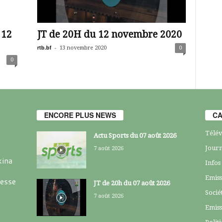
 12
JT de 20H du 12 novembre 2020
rtb.bf
-
13 novembre 2020
0
0
ENCORE PLUS NEWS
CA
Télév
Actu Sports du 07 août 2026
Journ
7 août 2026
kina
Infos
Emiss
resse
JT de 20h du 07 août 2026
Socié
7 août 2026
Emiss