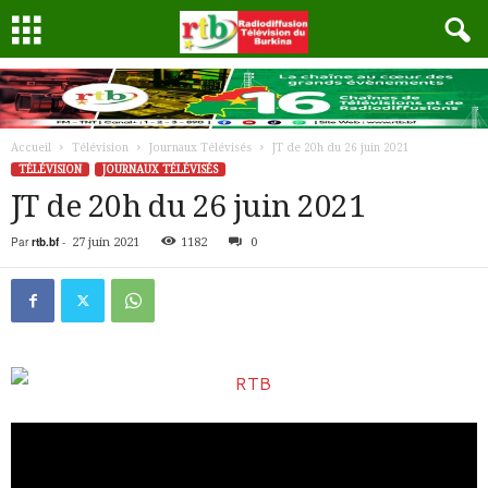
Accueil
Télévision
Journaux Télévisés
JT de 20h du 26 juin 2021
TÉLÉVISION
JOURNAUX TÉLÉVISÉS
JT de 20h du 26 juin 2021
Par
rtb.bf
-
27 juin 2021
1182
0