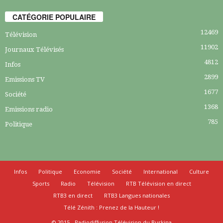
CATÉGORIE POPULAIRE
12469
Télévision
11902
Journaux Télévisés
4812
Infos
2899
Emissions TV
1677
Société
1368
Emissions radio
785
Politique
Infos
Politique
Economie
Société
International
Culture
Sports
Radio
Télévision
RTB Télévision en direct
RTB3 en direct
RTB3 Langues nationales
Télé Zénith : Prenez de la Hauteur !
© 2015 - Radiodiffusion Télévision du Burkina