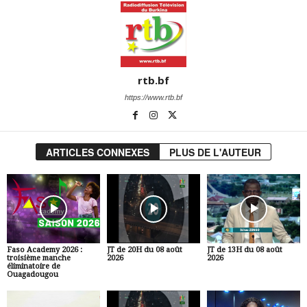
rtb.bf
https://www.rtb.bf
ARTICLES CONNEXES
PLUS DE L'AUTEUR
Faso Academy 2026 :
JT de 20H du 08 août
JT de 13H du 08 août
troisième manche
2026
2026
éliminatoire de
Ouagadougou