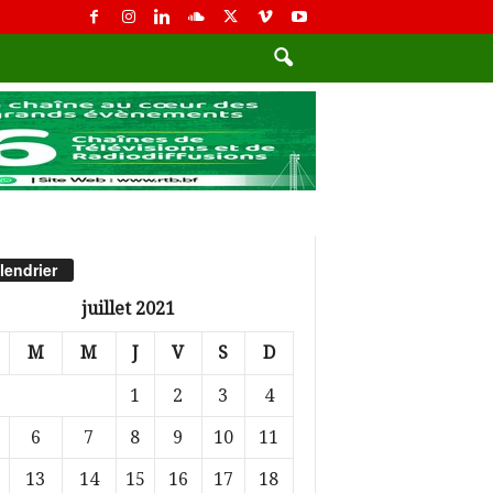
lendrier
juillet 2021
M
M
J
V
S
D
1
2
3
4
6
7
8
9
10
11
13
14
15
16
17
18