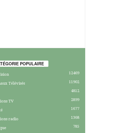
TÉGORIE POPULAIRE
12469
ision
11902
aux Télévisés
4812
2899
ions TV
1677
té
1368
ions radio
785
ique