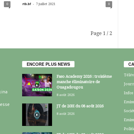
rtb.bf
-
0
7 juillet 2021
0
Page 1 / 2
ENCORE PLUS NEWS
CA
Télév
Faso Academy 2026 : troisième
manche éliminatoire de
Journ
Ouagadougou
kina
Infos
8 août 2026
Emiss
resse
JT de 20H du 08 août 2026
Socié
8 août 2026
Emiss
Polit