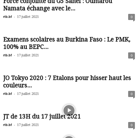
Force conjointe du G5 Sahel : Oumarou
Namata échange avec le...
rtb.bf
-
17 juillet 2021
0
Examens scolaires au Burkina Faso : Le PMK,
100% au BEPC...
rtb.bf
-
17 juillet 2021
0
JO Tokyo 2020 : 7 Etalons pour hisser haut les
couleurs...
rtb.bf
-
17 juillet 2021
0
JT de 13H du 17 juillet 2021
rtb.bf
-
17 juillet 2021
0