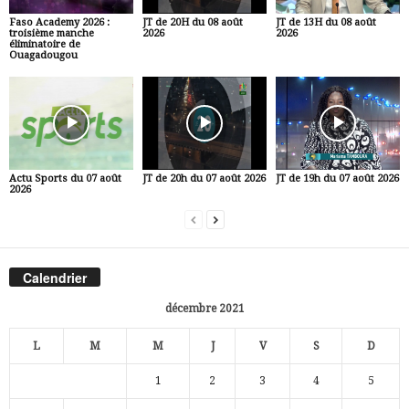
Faso Academy 2026 :
JT de 20H du 08 août
JT de 13H du 08 août
troisième manche
2026
2026
éliminatoire de
Ouagadougou
Actu Sports du 07 août
JT de 20h du 07 août 2026
JT de 19h du 07 août 2026
2026
Calendrier
décembre 2021
L
M
M
J
V
S
D
1
2
3
4
5