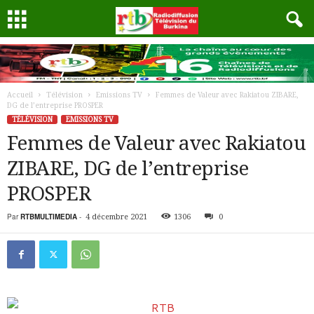
Accueil
Télévision
Emissions TV
Femmes de Valeur avec Rakiatou ZIBARE,
DG de l’entreprise PROSPER
TÉLÉVISION
EMISSIONS TV
Femmes de Valeur avec Rakiatou
ZIBARE, DG de l’entreprise
PROSPER
Par
RTBMULTIMEDIA
-
4 décembre 2021
1306
0