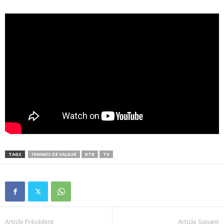
TAGS
FEMMES DE VALEUR
RTB
TV
Article Précédent
Article Suivant