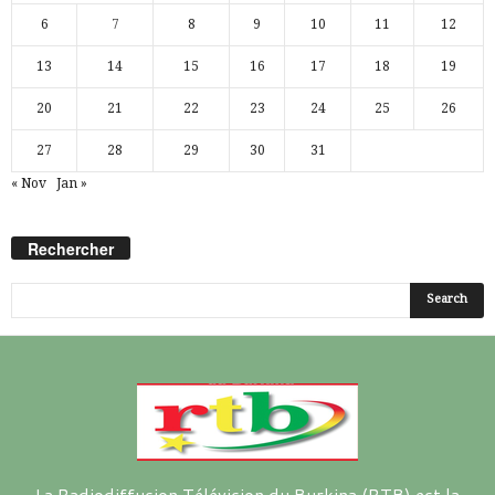
6
7
8
9
10
11
12
13
14
15
16
17
18
19
20
21
22
23
24
25
26
27
28
29
30
31
« Nov
Jan »
Rechercher
La Radiodiffusion Télévision du Burkina (RTB) est la