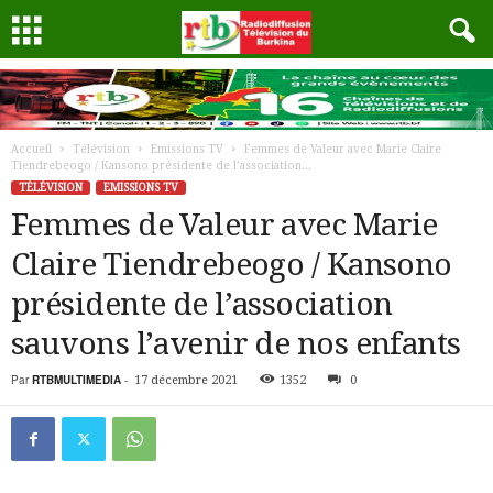
Accueil
Télévision
Emissions TV
Femmes de Valeur avec Marie Claire
Tiendrebeogo / Kansono présidente de l’association...
TÉLÉVISION
EMISSIONS TV
Femmes de Valeur avec Marie
Claire Tiendrebeogo / Kansono
présidente de l’association
sauvons l’avenir de nos enfants
Par
RTBMULTIMEDIA
-
17 décembre 2021
1352
0