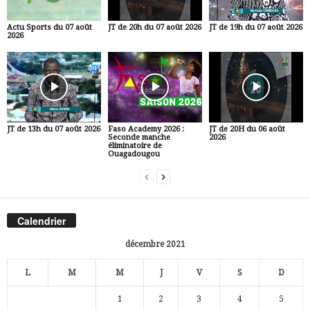
Actu Sports du 07 août
JT de 20h du 07 août 2026
JT de 19h du 07 août 2026
2026
JT de 13h du 07 août 2026
Faso Academy 2026 :
JT de 20H du 06 août
Seconde manche
2026
éliminatoire de
Ouagadougou
Calendrier
décembre 2021
L
M
M
J
V
S
D
1
2
3
4
5