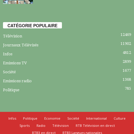
CATÉGORIE POPULAIRE
12469
Télévision
11902
Journaux Télévisés
4812
Infos
2899
Emissions TV
1677
Société
1368
Emissions radio
785
Politique
Infos
Politique
Economie
Société
International
Culture
Sports
Radio
Télévision
RTB Télévision en direct
RTB3 en direct
RTB3 Langues nationales