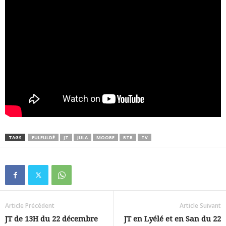
TAGS
FULFULDÉ
JT
JULA
MOORE
RTB
TV
Article Précédent
Article Suivant
JT de 13H du 22 décembre
JT en Lyélé et en San du 22