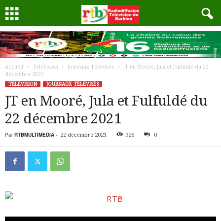
Accueil
Télévision
Journaux Télévisés
JT en Mooré, Jula et Fulfuldé du 22
décembre 2021
TÉLÉVISION
JOURNAUX TÉLÉVISÉS
JT en Mooré, Jula et Fulfuldé du
22 décembre 2021
Par
RTBMULTIMEDIA
-
22 décembre 2021
926
0