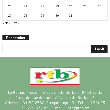
20
21
22
23
24
25
26
27
28
29
30
31
« Nov
Jan »
Rechercher
La Radiodiffusion Télévision du Burkina (RTB) est la
société publique de radiotélévision du Burkina Faso.
Adresse : 01 BP 2530 Ouagadougou 01 Tél : (+226) 25
31-83-53 / 63 E-mail : info@rtb.bf