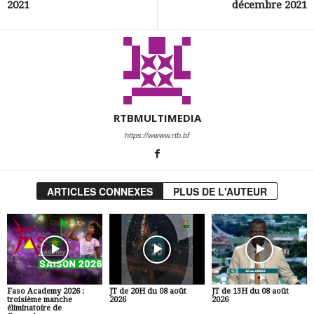
2021
décembre 2021
RTBMULTIMEDIA
https://wwww.rtb.bf
ARTICLES CONNEXES
PLUS DE L'AUTEUR
Faso Academy 2026 :
JT de 20H du 08 août
JT de 13H du 08 août
troisième manche
2026
2026
éliminatoire de