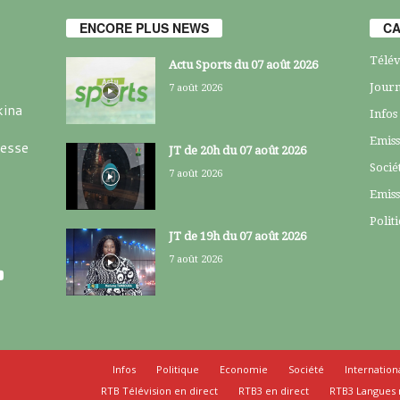
ENCORE PLUS NEWS
CA
Télév
Actu Sports du 07 août 2026
Journ
7 août 2026
kina
Infos
Emiss
resse
JT de 20h du 07 août 2026
Socié
7 août 2026
Emiss
Polit
JT de 19h du 07 août 2026
7 août 2026
Infos
Politique
Economie
Société
Internation
RTB Télévision en direct
RTB3 en direct
RTB3 Langues 