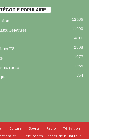
TÉGORIE POPULAIRE
12466
ision
11900
aux Télévisés
4811
2898
ions TV
1677
té
1368
ions radio
784
ique
al
Culture
Sports
Radio
Télévision
nationales
Télé Zénith : Prenez de la Hauteur !