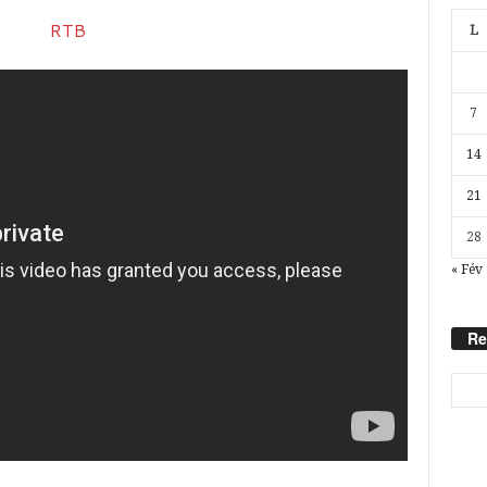
L
7
14
21
28
« Fév
Re