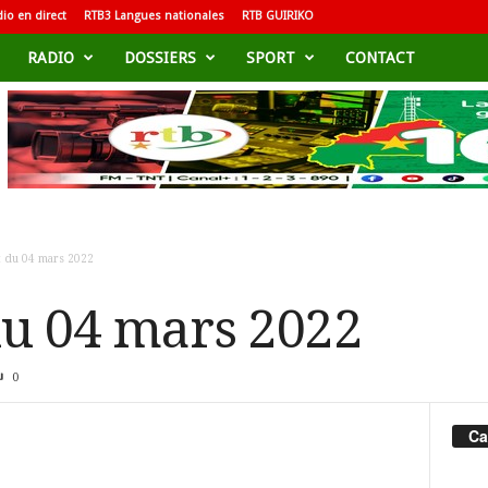
io en direct
RTB3 Langues nationales
RTB GUIRIKO
RADIO
DOSSIERS
SPORT
CONTACT
 du 04 mars 2022
du 04 mars 2022
0
Ca