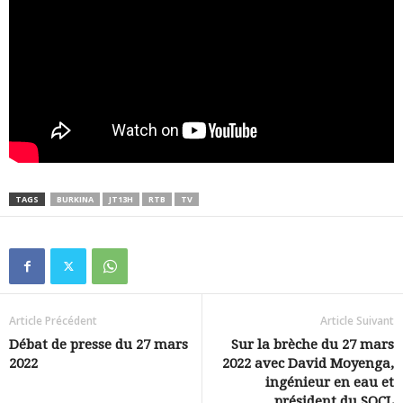
TAGS
BURKINA
JT13H
RTB
TV
Article Précédent
Article Suivant
Débat de presse du 27 mars
Sur la brèche du 27 mars
2022
2022 avec David Moyenga,
ingénieur en eau et
président du SOCL