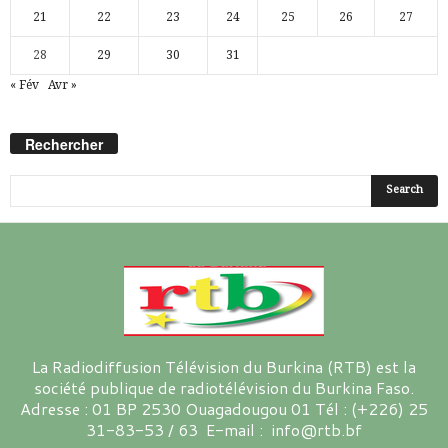
21
22
23
24
25
26
27
28
29
30
31
« Fév
Avr »
Rechercher
La Radiodiffusion Télévision du Burkina (RTB) est la
société publique de radiotélévision du Burkina Faso.
Adresse : 01 BP 2530 Ouagadougou 01 Tél : (+226) 25
31-83-53 / 63 E-mail : info@rtb.bf