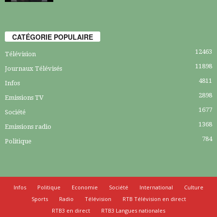
CATÉGORIE POPULAIRE
12463
Télévision
11898
Journaux Télévisés
4811
Infos
2898
Emissions TV
1677
Société
1368
Emissions radio
784
Politique
Infos
Politique
Economie
Société
International
Culture
Sports
Radio
Télévision
RTB Télévision en direct
RTB3 en direct
RTB3 Langues nationales