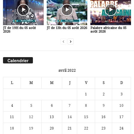
JT de 19H du 05 août
JT de 13h du 05 août 2026
Palabre africaine du 05
2026
août 2026
Calendrier
avril 2022
L
M
M
J
V
S
D
1
2
3
4
5
6
7
8
9
10
11
12
13
14
15
16
17
18
19
20
21
22
23
24