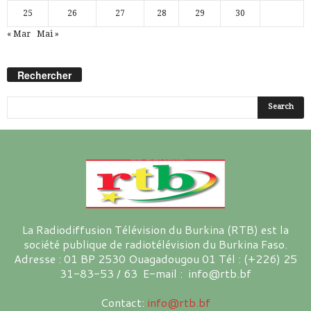
25
26
27
28
29
30
« Mar
Mai »
Rechercher
La Radiodiffusion Télévision du Burkina (RTB) est la
société publique de radiotélévision du Burkina Faso.
Adresse : 01 BP 2530 Ouagadougou 01 Tél : (+226) 25
31-83-53 / 63 E-mail : info@rtb.bf
Contact:
info@rtb.bf