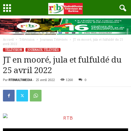
Accueil
Télévision
Journaux Télévisés
JT en mooré, jula et fulfuldé du 25
avril 2022
TÉLÉVISION
JOURNAUX TÉLÉVISÉS
JT en mooré, jula et fulfuldé du
25 avril 2022
Par
RTBMULTIMEDIA
-
25 avril 2022
1260
0