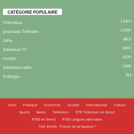
CATÉGORIE POPULAIRE
12459
Télévision
11895
Journaux Télévisés
4810
Infos
2897
Emissions TV
1676
Société
1368
Emissions radio
784
Politique
Infos
Politique
Economie
Société
International
Culture
Sports
Radio
Télévision
RTB Télévision en direct
RTB3 en direct
RTB3 Langues nationales
Télé Zénith : Prenez de la Hauteur !