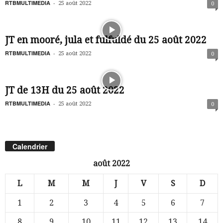
RTBMULTIMEDIA
-
25 août 2022
0
JT en mooré, jula et fulfuldé du 25 août 2022
RTBMULTIMEDIA
-
25 août 2022
0
JT de 13H du 25 août 2022
RTBMULTIMEDIA
-
25 août 2022
0
Calendrier
août 2022
L
M
M
J
V
S
D
1
2
3
4
5
6
7
8
9
10
11
12
13
14