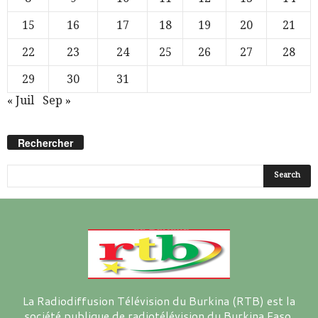
15
16
17
18
19
20
21
22
23
24
25
26
27
28
29
30
31
« Juil
Sep »
Rechercher
La Radiodiffusion Télévision du Burkina (RTB) est la
société publique de radiotélévision du Burkina Faso.