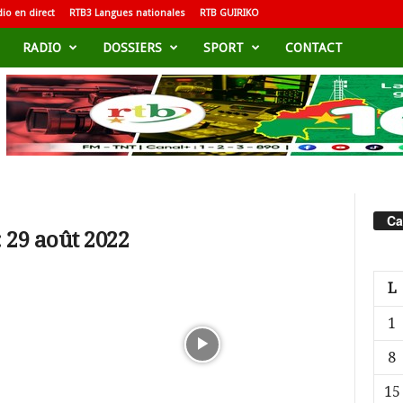
io en direct
RTB3 Langues nationales
RTB GUIRIKO
RADIO
DOSSIERS
SPORT
CONTACT
Ca
 29 août 2022
L
1
8
15