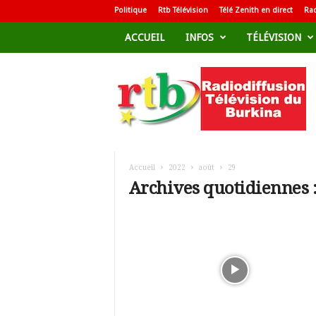
Politique
Rtb Télévision
Télé Zenith en direct
Rad
ACCUEIL
INFOS
TÉLÉVISION
R
a
d
i
o
d
i
f
Accueil
2022
août
29
f
Archives quotidiennes :
u
s
i
o
n
T
é
l