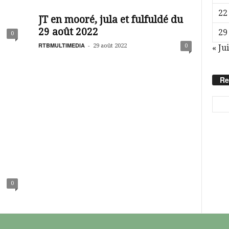
22
JT en mooré, jula et fulfuldé du
29 août 2022
29
0
RTBMULTIMEDIA
-
29 août 2022
0
« Jui
Re
0