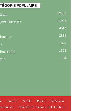
TÉGORIE POPULAIRE
12469
ision
11902
aux Télévisés
4812
2899
ions TV
1677
té
1368
ions radio
785
ique
al
Culture
Sports
Radio
Télévision
nationales
Télé Zénith : Prenez de la Hauteur !