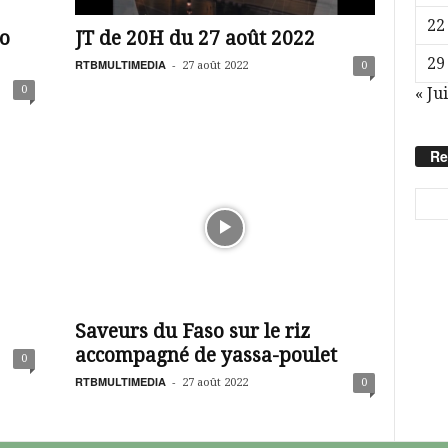
22
o
JT de 20H du 27 août 2022
29
RTBMULTIMEDIA
-
27 août 2022
0
0
« Jui
Re
Saveurs du Faso sur le riz
accompagné de yassa-poulet
0
RTBMULTIMEDIA
-
27 août 2022
0