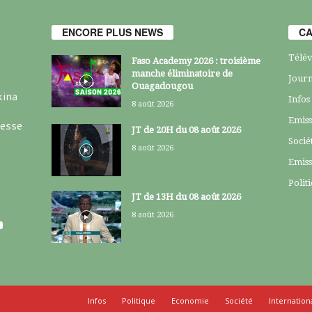
ENCORE PLUS NEWS
CA
Télév
Faso Academy 2026 : troisième
manche éliminatoire de
Journ
Ouagadougou
kina
Infos
8 août 2026
Emiss
resse
JT de 20H du 08 août 2026
Socié
8 août 2026
Emiss
Polit
JT de 13H du 08 août 2026
8 août 2026
Infos
Politique
Economie
Société
Internation