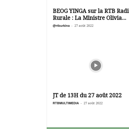
é
v
BEOG YINGA sur la RTB Radi
i
Rurale : La Ministre Olivia...
s
i
@rtburkina
-
27 août 2022
o
n
d
u
B
u
r
k
i
n
a
JT de 13H du 27 août 2022
RTBMULTIMEDIA
-
27 août 2022