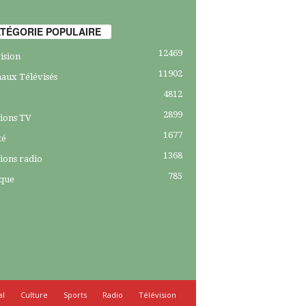
TÉGORIE POPULAIRE
12469
ision
11902
aux Télévisés
4812
2899
ions TV
1677
té
1368
ions radio
785
ique
al
Culture
Sports
Radio
Télévision