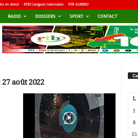
io en direct
RTB3 Langues nationales
RTB GUIRIKO
RADIO
DOSSIERS
SPORT
CONTACT
Ca
 27 août 2022
L
1
8
15