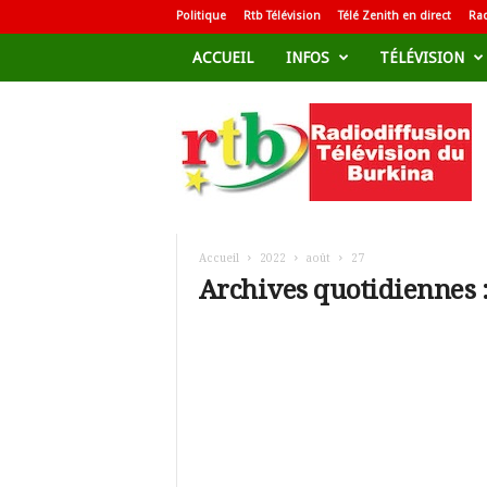
Politique
Rtb Télévision
Télé Zenith en direct
Rad
ACCUEIL
INFOS
TÉLÉVISION
R
a
d
i
o
d
i
f
Accueil
2022
août
27
f
Archives quotidiennes :
u
s
i
o
n
T
é
l