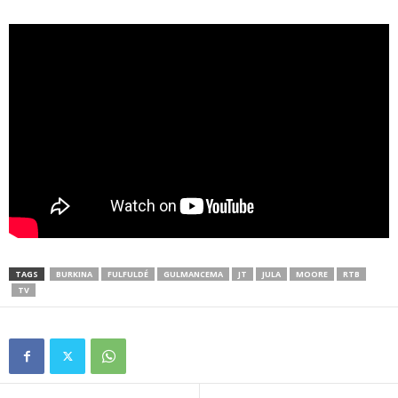
TAGS
BURKINA
FULFULDÉ
GULMANCEMA
JT
JULA
MOORE
RTB
TV