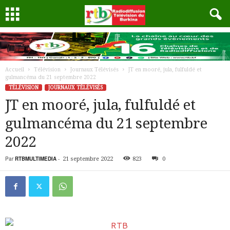
Accueil
Télévision
Journaux Télévisés
JT en mooré, jula, fulfuldé et
gulmancéma du 21 septembre 2022
TÉLÉVISION
JOURNAUX TÉLÉVISÉS
JT en mooré, jula, fulfuldé et
gulmancéma du 21 septembre
2022
Par
RTBMULTIMEDIA
-
21 septembre 2022
823
0