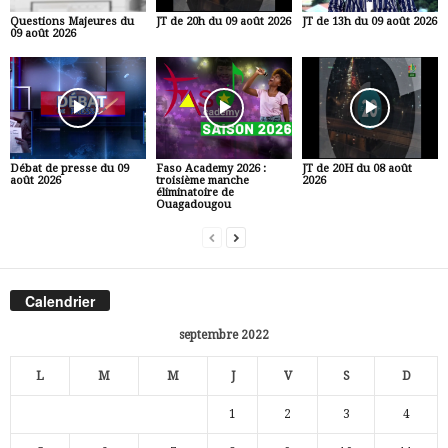
Questions Majeures du
JT de 20h du 09 août 2026
JT de 13h du 09 août 2026
09 août 2026
Débat de presse du 09
Faso Academy 2026 :
JT de 20H du 08 août
août 2026
troisième manche
2026
éliminatoire de
Ouagadougou
Calendrier
septembre 2022
L
M
M
J
V
S
D
1
2
3
4