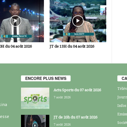
0H du 04 août 2026
JT de 13H du 04 août 2026
ENCORE PLUS NEWS
CA
Télév
Actu Sports du 07 août 2026
Journ
7 août 2026
kina
Infos
Emiss
resse
JT de 20h du 07 août 2026
Socié
7 août 2026