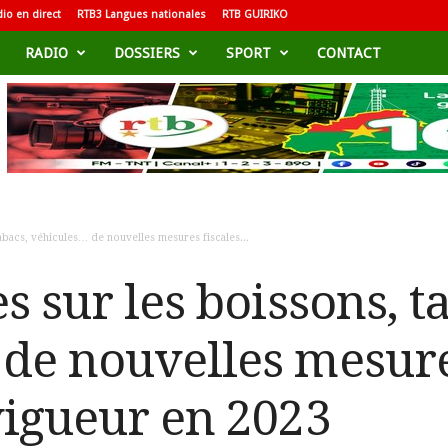
io en direct
RTB3 Langues nationales
RTB GUIRIKO
RADIO
DOSSIERS
SPORT
CONTACT
abacs, véhicules… de nouvelles mesures fiscales...
s sur les boissons, t
de nouvelles mesure
vigueur en 2023