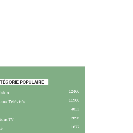
TÉGORIE POPULAIRE
12466
ision
11900
aux Télévisés
4811
2898
ions TV
1677
té