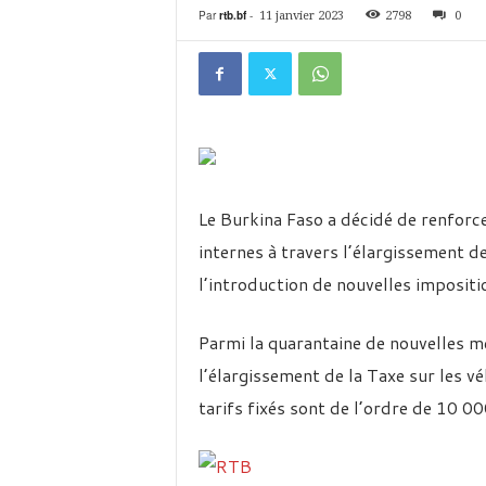
é
Par
rtb.bf
-
11 janvier 2023
2798
0
v
i
s
i
o
n
d
u
B
Le Burkina Faso a décidé de renforc
u
internes à travers l’élargissement d
r
k
l’introduction de nouvelles impositi
i
n
Parmi la quarantaine de nouvelles 
a
l’élargissement de la Taxe sur les v
tarifs fixés sont de l’ordre de 10 0