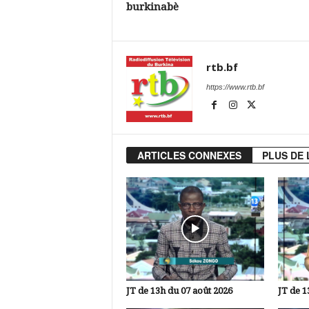
burkinabè
rtb.bf
https://www.rtb.bf
ARTICLES CONNEXES
PLUS DE 
JT de 13h du 07 août 2026
JT de 1