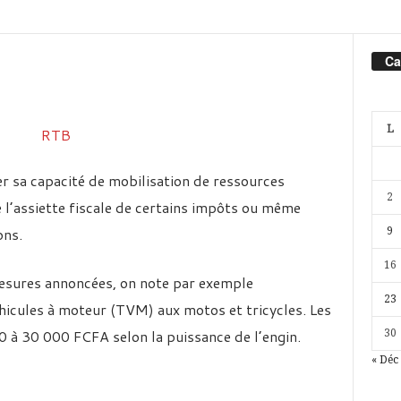
Ca
L
er sa capacité de mobilisation de ressources
2
e l’assiette fiscale de certains impôts ou même
ons.
9
16
mesures annoncées, on note par exemple
23
éhicules à moteur (TVM) aux motos et tricycles. Les
00 à 30 000 FCFA selon la puissance de l’engin.
30
« Déc