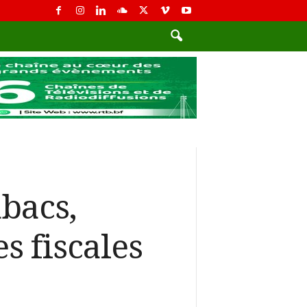
abacs,
s fiscales