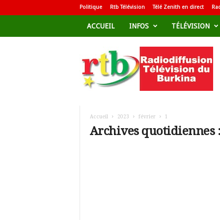
Politique
Rtb Télévision
Télé Zenith en direct
Rad
ACCUEIL
INFOS
TÉLÉVISION
R
a
d
i
o
d
i
f
Accueil
2023
février
1
f
Archives quotidiennes :
u
s
i
o
n
T
é
l