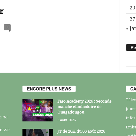
20
if
27
0
« Ja
Re
ENCORE PLUS NEWS
CA
Télév
Faso Academy 2026 : Seconde
manche éliminatoire de
Journ
Ouagadougou
kina
Infos
6 août 2026
Emiss
resse
JT de 20H du 06 août 2026