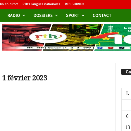
io en direct
RTB3 Langues nationales
RTB GUIRIKO
RADIO
DOSSIERS
SPORT
CONTACT
Ca
 1 février 2023
L
6
13