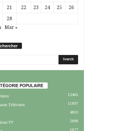
21
22
23
24
25
26
28
n
Mar »
chercher
TÉGORIE POPULAIRE
12462
ision
11897
aux Télévisés
4810
2898
ions TV
1677