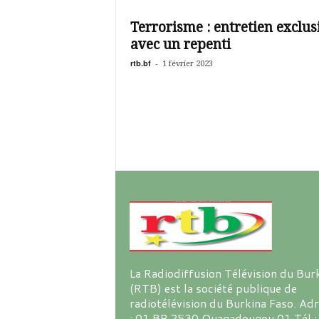
é
v
Terrorisme : entretien exclus
i
avec un repenti
s
i
rtb.bf
-
1 février 2023
o
n
d
u
B
u
r
k
i
n
a
La Radiodiffusion Télévision du Bur
(RTB) est la société publique de
radiotélévision du Burkina Faso. Ad
: 01 BP 2530 Ouagadougou 01 Tél :