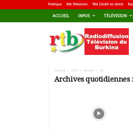
Politique
Rtb Télévision
Télé Zenith en direct
Rad
ACCUEIL
INFOS
TÉLÉVISION
R
a
d
i
o
d
i
f
Accueil
2023
février
28
f
Archives quotidiennes :
u
s
i
o
n
T
é
l