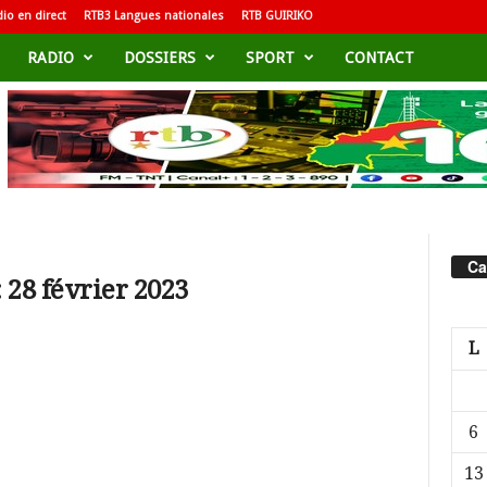
io en direct
RTB3 Langues nationales
RTB GUIRIKO
RADIO
DOSSIERS
SPORT
CONTACT
Ca
 28 février 2023
L
6
13