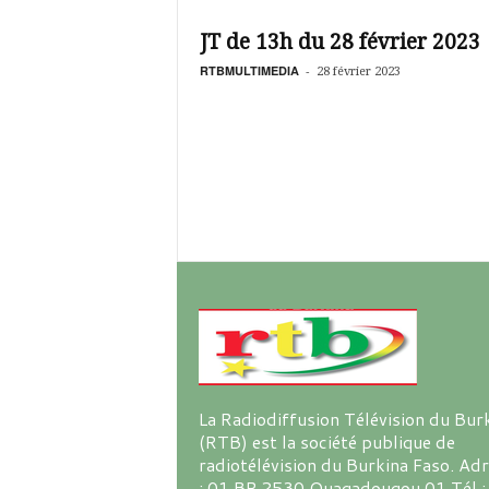
é
v
JT de 13h du 28 février 2023
i
s
RTBMULTIMEDIA
-
28 février 2023
i
o
n
d
u
B
u
r
k
i
n
a
La Radiodiffusion Télévision du Bur
(RTB) est la société publique de
radiotélévision du Burkina Faso. Ad
: 01 BP 2530 Ouagadougou 01 Tél :