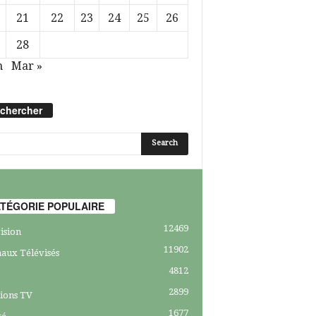
21
22
23
24
25
26
28
n
Mar »
chercher
TÉGORIE POPULAIRE
12469
ision
11902
aux Télévisés
4812
2899
ions TV
1677