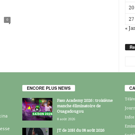
20
27
0
« Ja
Re
ENCORE PLUS NEWS
CA
Télév
Faso Academy 2026 : troisième
manche éliminatoire de
Journ
Ouagadougou
kina
Infos
8 août 2026
Emiss
resse
JT de 20H du 08 août 2026