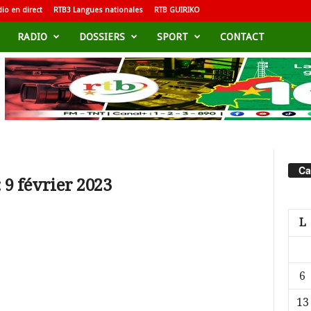
io en direct
RTB3 Langues nationales
RTB GUIRIKO
RADIO
DOSSIERS
SPORT
CONTACT
Ca
 9 février 2023
L
6
13