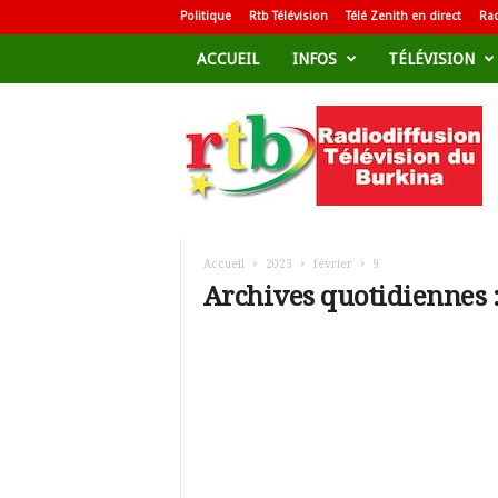
Politique
Rtb Télévision
Télé Zenith en direct
Rad
ACCUEIL
INFOS
TÉLÉVISION
R
a
d
i
o
d
i
f
Accueil
2023
février
9
f
Archives quotidiennes :
u
s
i
o
n
T
é
l