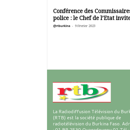
é
v
Conférence des Commissaire
i
police : le Chef de l’Etat invite
s
i
@rtburkina
-
9 février 2023
o
n
d
u
B
u
r
k
i
n
a
La Radiodiffusion Télévision du Bur
(RTB) est la société publique de
radiotélévision du Burkina Faso. Ad
: 01 BP 2530 Ouagadougou 01 Tél :