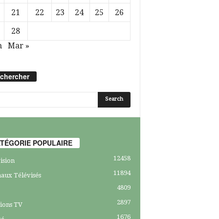
21
22
23
24
25
26
28
n
Mar »
chercher
TÉGORIE POPULAIRE
12458
ision
11894
aux Télévisés
4809
2897
ions TV
1676