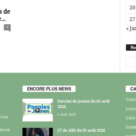
20
s de
...
27
0
« Ja
Re
ENCORE PLUS NEWS
CA
Télév
Paroles de jeunes du 05 août
2026
Journ
5 août 2026
kina
Infos
Emiss
resse
JT de 20H du 05 août 2026