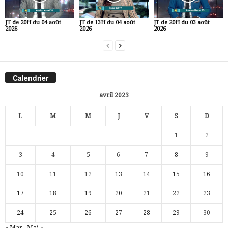
JT de 20H du 04 août
JT de 13H du 04 août
JT de 20H du 03 août
2026
2026
2026
Calendrier
avril 2023
L
M
M
J
V
S
D
1
2
3
4
5
6
7
8
9
10
11
12
13
14
15
16
17
18
19
20
21
22
23
24
25
26
27
28
29
30
« Mar
Mai »