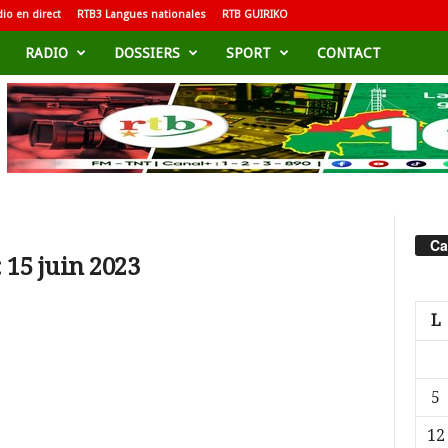
io en direct
RTB3 Langues nationales
RTB GUIRIKO
RADIO
DOSSIERS
SPORT
CONTACT
Ca
 15 juin 2023
L
5
12