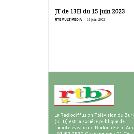
é
v
JT de 13H du 15 juin 2023
i
s
RTBMULTIMEDIA
-
15 juin 2023
i
o
n
d
u
B
u
r
k
i
n
a
La Radiodiffusion Télévision du Bur
(RTB) est la société publique de
radiotélévision du Burkina Faso. Ad
: 01 BP 2530 Ouagadougou 01 Tél :