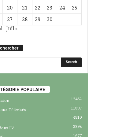
20
21
22
23
24
25
27
28
29
30
i
Juil »
chercher
TÉGORIE POPULAIRE
12462
ision
11897
aux Télévisés
4810
2898
ions TV
1677