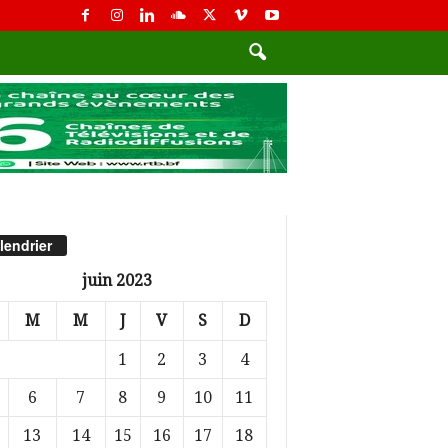
lendrier
juin 2023
M
M
J
V
S
D
1
2
3
4
6
7
8
9
10
11
13
14
15
16
17
18