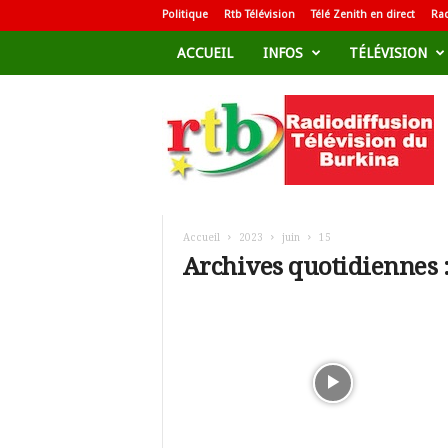
Politique
Rtb Télévision
Télé Zenith en direct
Rad
ACCUEIL
INFOS
TÉLÉVISION
R
a
d
i
o
d
i
f
Accueil
2023
juin
15
f
Archives quotidiennes :
u
s
i
o
n
T
é
l