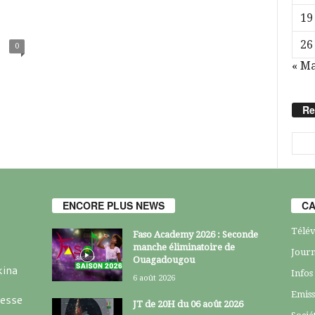
19
26
0
« Ma
Re
ENCORE PLUS NEWS
CA
Télév
Faso Academy 2026 : Seconde
manche éliminatoire de
Journ
Ouagadougou
kina
Infos
6 août 2026
Emiss
resse
JT de 20H du 06 août 2026