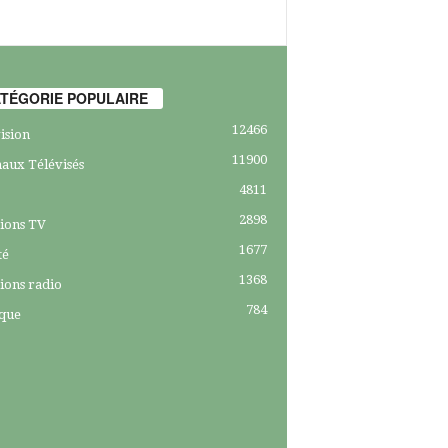
TÉGORIE POPULAIRE
12466
ision
11900
aux Télévisés
4811
2898
ions TV
1677
té
1368
ions radio
784
ique