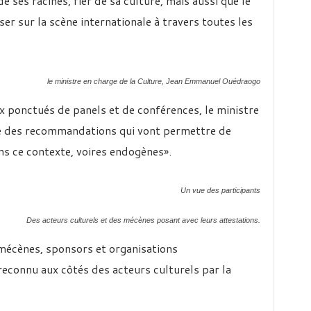
de ses racines, fier de sa culture, mais aussi que le
er sur la scène internationale à travers toutes les
le ministre en charge de la Culture, Jean Emmanuel Ouédraogo
ux ponctués de panels et de conférences, le ministre
e des recommandations qui vont permettre de
ns ce contexte, voires endogènes».
Un vue des participants
Des acteurs culturels et des mécènes posant avec leurs attestations.
 mécènes, sponsors et organisations
reconnu aux côtés des acteurs culturels par la