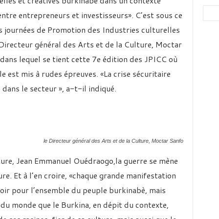
elles et créatives burkinabè dans un contexte
e entre entrepreneurs et investisseurs». C’est sous ce
s journées de Promotion des Industries culturelles
 Directeur général des Arts et de la Culture, Moctar
 dans lequel se tient cette 7e édition des JPICC où
e est mis à rudes épreuves. «La crise sécuritaire
dans le secteur », a-t-il indiqué.
le Directeur général des Arts et de la Culture, Moctar Sanfo
lture, Jean Emmanuel Ouédraogo,la guerre se mène
ure. Et à l’en croire, «chaque grande manifestation
poir pour l’ensemble du peuple burkinabè, mais
 du monde que le Burkina, en dépit du contexte,