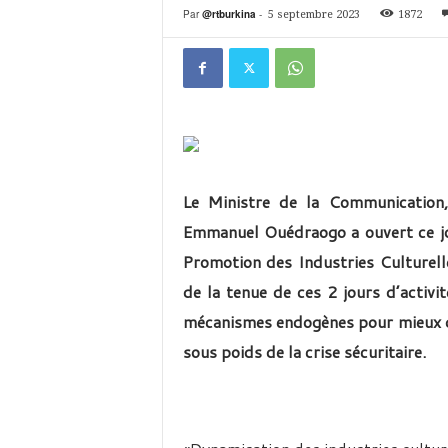
é
Par
@rtburkina
-
5 septembre 2023
1872
v
i
s
i
o
n
d
u
B
Le Ministre de la Communication
u
Emmanuel Ouédraogo a ouvert ce jou
r
k
Promotion des Industries Culturell
i
de la tenue de ces 2 jours d’activi
n
a
mécanismes endogènes pour mieux dé
sous poids de la crise sécuritaire.