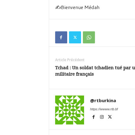
✍️Bienvenue Médah
Article Précédent
Tchad : Un soldat tchadien tué par 
militaire français
@rtburkina
https://wwww.rtb.bf