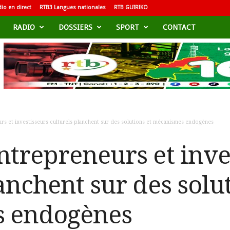
io en direct
RTB3 Langues nationales
RTB GUIRIKO
RADIO
DOSSIERS
SPORT
CONTACT
rs et investisseurs culturels planchent sur des solutions et mécanismes endogènes
ntrepreneurs et inve
anchent sur des solut
 endogènes