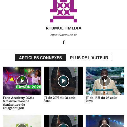
RTBMULTIMEDIA
https://wwww.rtb.bf
ARTICLES CONNEXES
PLUS DE L'AUTEUR
Faso Academy 2026 :
JT de 20H du 08 août
JT de 13H du 08 août
troisième manche
2026
2026
éliminatoire de
Ouagadougou