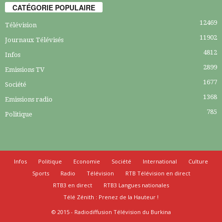
CATÉGORIE POPULAIRE
12469
Télévision
11902
Journaux Télévisés
4812
Infos
2899
Emissions TV
1677
Société
1368
Emissions radio
785
Politique
Infos
Politique
Economie
Société
International
Culture
Sports
Radio
Télévision
RTB Télévision en direct
RTB3 en direct
RTB3 Langues nationales
Télé Zénith : Prenez de la Hauteur !
© 2015 - Radiodiffusion Télévision du Burkina