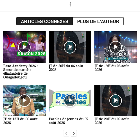
ARTICLES CONNEXES
PLUS DE L'AUTEUR
Faso Academy 2026 :
JT de 20H du 06 août
JT de 19H du 06 août
Seconde manche
2026
2026
éliminatoire de
Ouagadougou
JT de 13H du 06 août
Paroles de jeunes du 05
JT de 20H du 05 août
2026
août 2026
2026