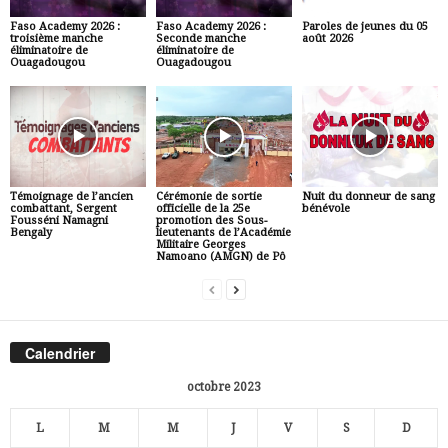
Faso Academy 2026 :
Faso Academy 2026 :
Paroles de jeunes du 05
troisième manche
Seconde manche
août 2026
éliminatoire de
éliminatoire de
Ouagadougou
Ouagadougou
Témoignage de l’ancien
Cérémonie de sortie
Nuit du donneur de sang
combattant, Sergent
officielle de la 25e
bénévole
Fousséni Namagni
promotion des Sous-
Bengaly
lieutenants de l’Académie
Militaire Georges
Namoano (AMGN) de Pô
Calendrier
octobre 2023
L
M
M
J
V
S
D