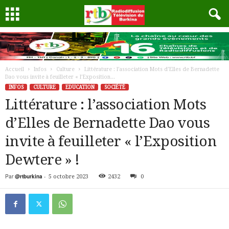
Accueil
Infos
Culture
Littérature : l’association Mots d’Elles de Bernadette
Dao vous invite à feuilleter « l’Exposition...
INFOS
CULTURE
EDUCATION
SOCIÉTÉ
Littérature : l’association Mots
d’Elles de Bernadette Dao vous
invite à feuilleter « l’Exposition
Dewtere » !
Par
@rtburkina
-
5 octobre 2023
2432
0