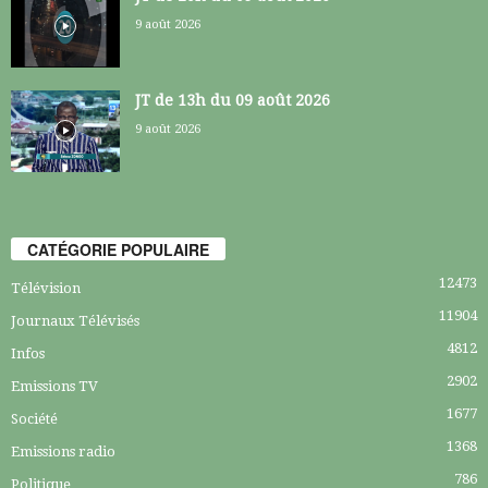
9 août 2026
JT de 13h du 09 août 2026
9 août 2026
CATÉGORIE POPULAIRE
12473
Télévision
11904
Journaux Télévisés
4812
Infos
2902
Emissions TV
1677
Société
1368
Emissions radio
786
Politique