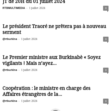
JT de 20H du 01 juillet 2024
RTBMULTIMEDIA
-
1 juillet 2024
0
Le président Traoré ne prêtera pas à nouveau
serment
@rtburkina
-
1 juillet 2024
0
Le Premier ministre aux Burkinabè « Soyez
vigilants ! Mais n’ayez...
@rtburkina
-
1 juillet 2024
0
Coopération : le ministre en charge des
Affaires étrangères de la...
@rtburkina
-
1 juillet 2024
0