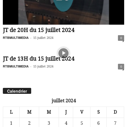
JT de 20H du 15 juillet 2024
RTBMULTIMEDIA
-
15 juillet 2024
0
JT de 13H du 15 juillet 2024
RTBMULTIMEDIA
-
15 juillet 2024
0
Calendrier
juillet 2024
L
M
M
J
V
S
D
1
2
3
4
5
6
7