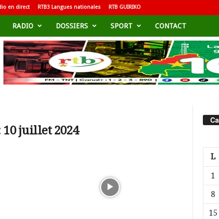
io en direct
RTB3 Langues nationales
RTB GUIRIKO
RADIO
DOSSIERS
SPORT
CONTACT
Ca
10 juillet 2024
L
1
8
15