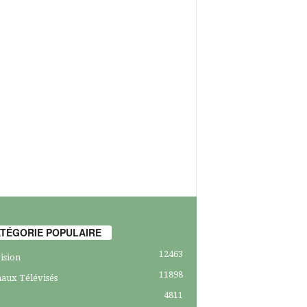
TÉGORIE POPULAIRE
12463
ision
11898
aux Télévisés
4811