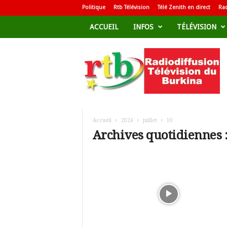
Politique
Rtb Télévision
Télé Zenith en direct
Rad
ACCUEIL
INFOS
TÉLÉVISION
R
a
d
i
o
d
i
f
Accueil
2024
juillet
10
f
Archives quotidiennes : 
u
s
i
o
n
T
é
l