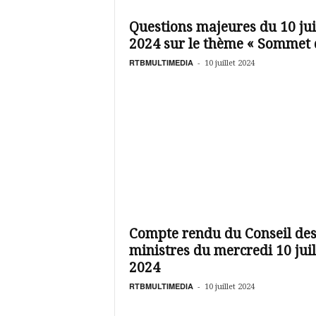
é
v
Questions majeures du 10 jui
i
2024 sur le thème « Sommet d
s
i
RTBMULTIMEDIA
-
10 juillet 2024
o
n
d
u
B
u
r
k
i
n
a
Compte rendu du Conseil de
ministres du mercredi 10 juil
2024
RTBMULTIMEDIA
-
10 juillet 2024