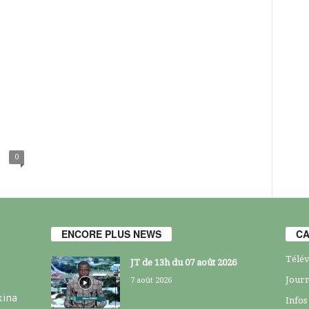
0
ENCORE PLUS NEWS
CA
Télév
JT de 13h du 07 août 2026
Journ
7 août 2026
kina
Infos