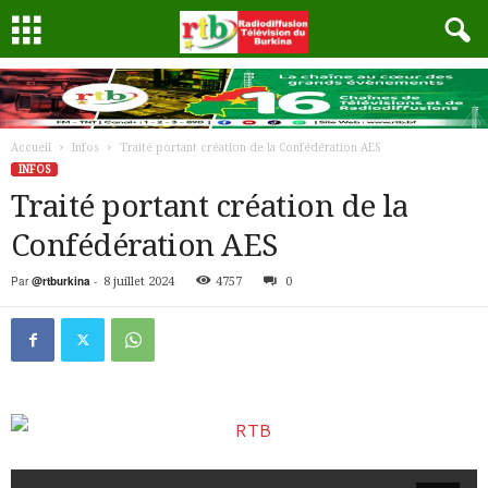
Accueil
Infos
Traité portant création de la Confédération AES
INFOS
Traité portant création de la
Confédération AES
Par
@rtburkina
-
8 juillet 2024
4757
0