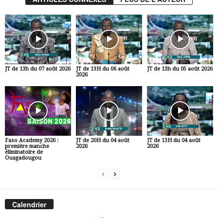
JT de 13h du 07 août 2026
JT de 13H du 06 août
JT de 13h du 05 août 2026
2026
Faso Academy 2026 :
JT de 20H du 04 août
JT de 13H du 04 août
première manche
2026
2026
éliminatoire de
Ouagadougou
Calendrier