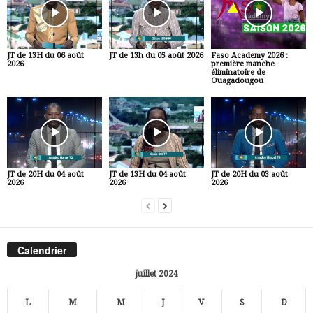
JT de 13H du 06 août
JT de 13h du 05 août 2026
Faso Academy 2026 :
2026
première manche
éliminatoire de
Ouagadougou
JT de 20H du 04 août
JT de 13H du 04 août
JT de 20H du 03 août
2026
2026
2026
Calendrier
juillet 2024
L
M
M
J
V
S
D