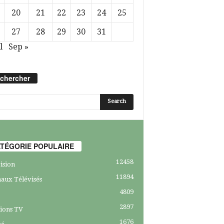
20
21
22
23
24
25
27
28
29
30
31
l
Sep »
chercher
TÉGORIE POPULAIRE
12458
ision
11894
aux Télévisés
4809
2897
ions TV
1676