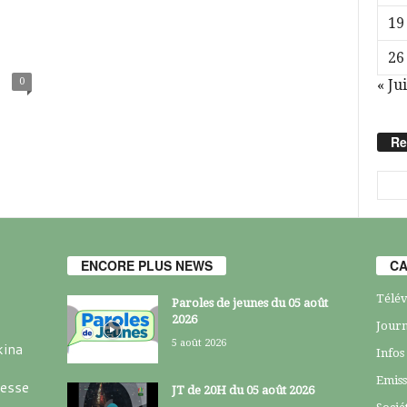
19
26
0
« Jui
Re
ENCORE PLUS NEWS
CA
Télév
Paroles de jeunes du 05 août
2026
Journ
5 août 2026
kina
Infos
Emiss
resse
JT de 20H du 05 août 2026