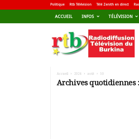
Politique
Rtb Télévision
Télé Zenith en direct
Rad
ACCUEIL
INFOS
TÉLÉVISION
R
a
d
i
o
d
i
f
Accueil
2024
août
10
f
Archives quotidiennes :
u
s
i
o
n
T
é
l