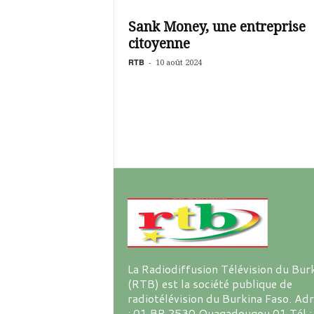
é
v
Sank Money, une entreprise
i
citoyenne
s
i
RTB
-
10 août 2024
o
n
d
u
B
u
r
k
i
n
a
La Radiodiffusion Télévision du Bur
(RTB) est la société publique de
radiotélévision du Burkina Faso. Ad
: 01 BP 2530 Ouagadougou 01 Tél :