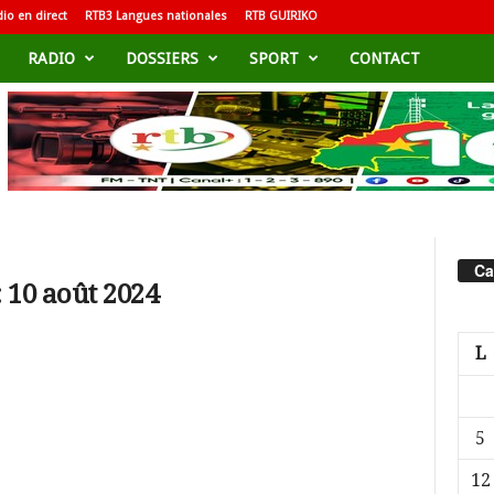
io en direct
RTB3 Langues nationales
RTB GUIRIKO
RADIO
DOSSIERS
SPORT
CONTACT
Ca
 10 août 2024
L
5
12