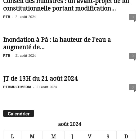
Conseil des ministres : un avant-projet de loi
constitutionnelle portant modification...
RTB
-
21 août 2024
0
Inondation à Pâ : la hauteur de l’eau a
augmenté de...
RTB
-
21 août 2024
0
JT de 13H du 21 août 2024
RTBMULTIMEDIA
-
21 août 2024
0
Calendrier
août 2024
L
M
M
J
V
S
D