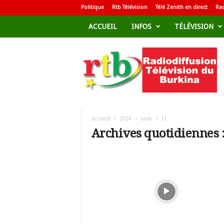
Politique
Rtb Télévision
Télé Zenith en direct
Rad
ACCUEIL
INFOS
TÉLÉVISION
R
a
d
i
o
d
i
f
Accueil
2024
août
11
f
Archives quotidiennes :
u
s
i
o
n
T
é
l