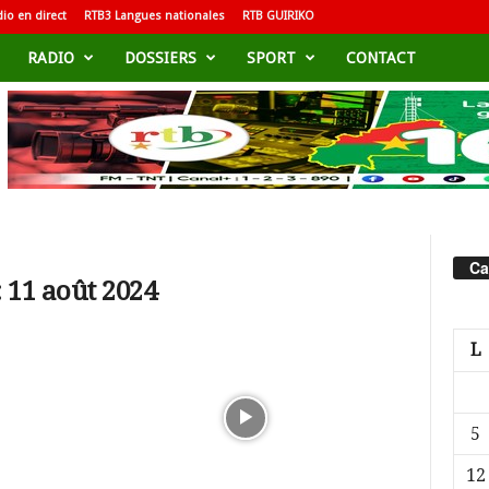
io en direct
RTB3 Langues nationales
RTB GUIRIKO
RADIO
DOSSIERS
SPORT
CONTACT
Ca
 11 août 2024
L
5
12