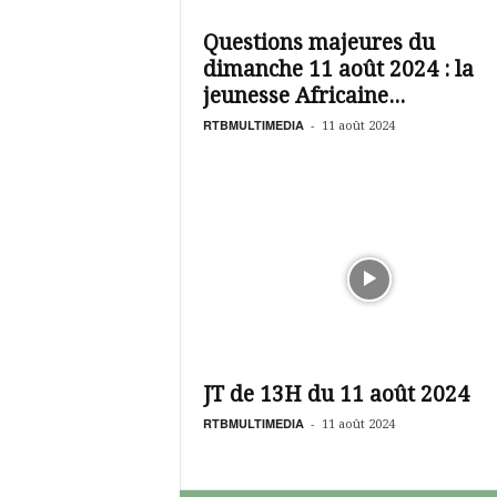
é
v
Questions majeures du
i
dimanche 11 août 2024 : la
s
i
jeunesse Africaine...
o
RTBMULTIMEDIA
-
11 août 2024
n
d
u
B
u
r
k
i
n
a
JT de 13H du 11 août 2024
RTBMULTIMEDIA
-
11 août 2024