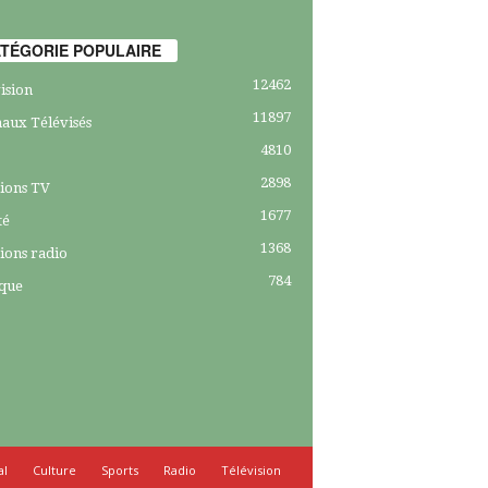
TÉGORIE POPULAIRE
12462
ision
11897
aux Télévisés
4810
2898
ions TV
1677
té
1368
ions radio
784
ique
al
Culture
Sports
Radio
Télévision