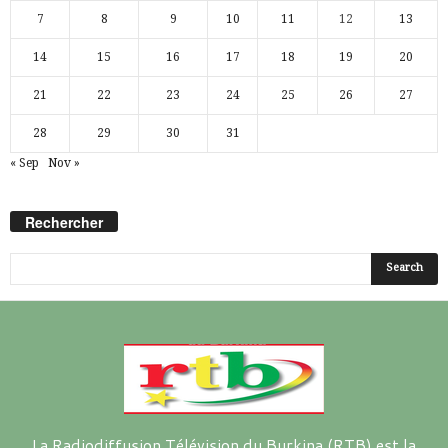
7
8
9
10
11
12
13
14
15
16
17
18
19
20
21
22
23
24
25
26
27
28
29
30
31
« Sep
Nov »
Rechercher
La Radiodiffusion Télévision du Burkina (RTB) est la