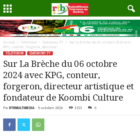
Accueil
Télévision
Emissions TV
Sur La Brèche du 06 octobre 2024 avec
KPG, conteur, forgeron, directeur...
TÉLÉVISION
EMISSIONS TV
Sur La Brèche du 06 octobre
2024 avec KPG, conteur,
forgeron, directeur artistique et
fondateur de Koombi Culture
Par
RTBMULTIMEDIA
-
6 octobre 2024
1153
0