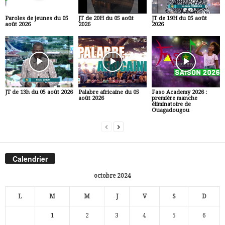
Paroles de jeunes du 05
JT de 20H du 05 août
JT de 19H du 05 août
août 2026
2026
2026
JT de 13h du 05 août 2026
Palabre africaine du 05
Faso Academy 2026 :
août 2026
première manche
éliminatoire de
Ouagadougou
Calendrier
octobre 2024
L
M
M
J
V
S
D
1
2
3
4
5
6