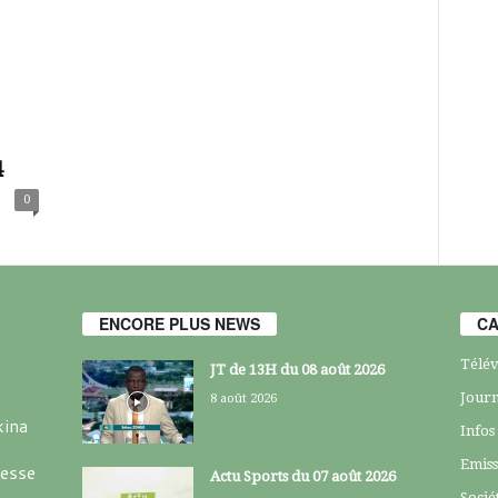
4
0
ENCORE PLUS NEWS
CA
Télév
JT de 13H du 08 août 2026
Journ
8 août 2026
kina
Infos
Emiss
resse
Actu Sports du 07 août 2026
Socié