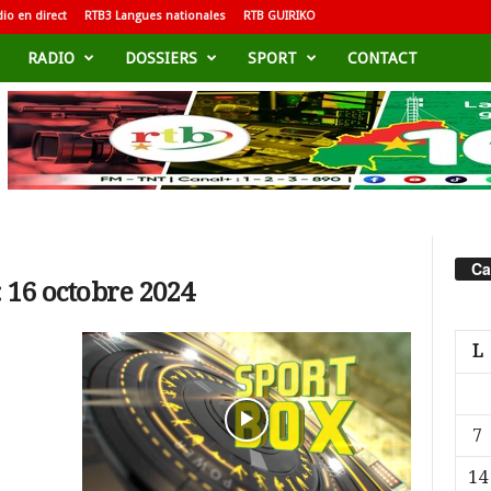
io en direct
RTB3 Langues nationales
RTB GUIRIKO
RADIO
DOSSIERS
SPORT
CONTACT
Ca
 16 octobre 2024
L
7
14