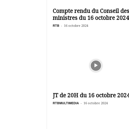
é
v
Compte rendu du Conseil de
i
ministres du 16 octobre 2024
s
i
RTB
-
16 octobre 2024
o
n
d
u
B
u
r
k
i
n
a
JT de 20H du 16 octobre 202
RTBMULTIMEDIA
-
16 octobre 2024