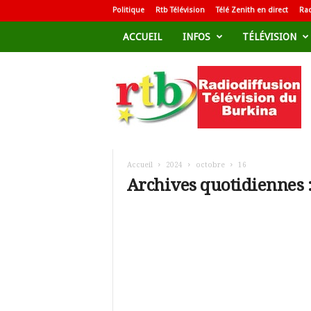
Politique
Rtb Télévision
Télé Zenith en direct
Rad
ACCUEIL
INFOS
TÉLÉVISION
R
a
d
i
o
d
i
f
Accueil
2024
octobre
16
f
Archives quotidiennes :
u
s
i
o
n
T
é
l