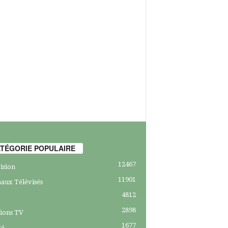
TÉGORIE POPULAIRE
12467
ision
11901
aux Télévisés
4812
2898
ions TV
1677
té