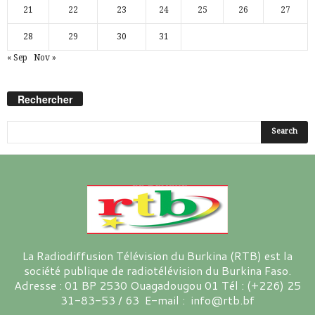
21
22
23
24
25
26
27
28
29
30
31
« Sep
Nov »
Rechercher
La Radiodiffusion Télévision du Burkina (RTB) est la
société publique de radiotélévision du Burkina Faso.
Adresse : 01 BP 2530 Ouagadougou 01 Tél : (+226) 25
31-83-53 / 63 E-mail : info@rtb.bf