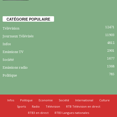
CATÉGORIE POPULAIRE
12471
Télévision
11903
Journaux Télévisés
4812
Infos
2901
Emissions TV
1677
Société
1368
Emissions radio
785
Politique
Infos
Politique
Economie
Société
International
Culture
Sports
Radio
Télévision
RTB Télévision en direct
RTB3 en direct
RTB3 Langues nationales