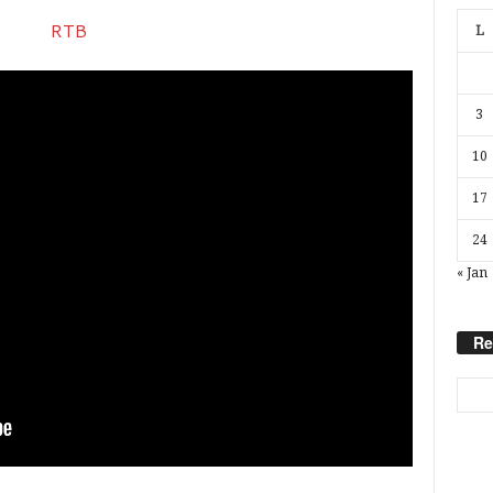
L
3
10
17
24
« Jan
Re