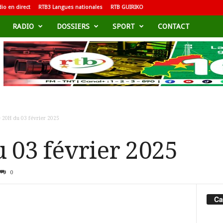
io en direct
RTB3 Langues nationales
RTB GUIRIKO
RADIO
DOSSIERS
SPORT
CONTACT
e 20H du 03 février 2025
u 03 février 2025
0
Ca