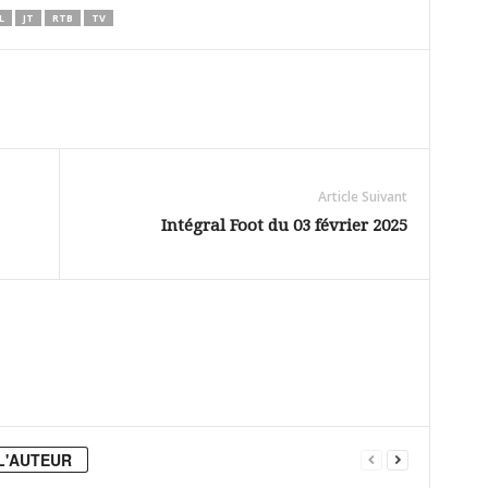
L
JT
RTB
TV
Article Suivant
Intégral Foot du 03 février 2025
L'AUTEUR