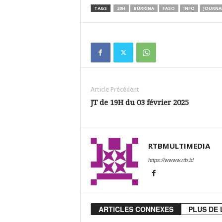
TAGS
20H
BURKINA
FASO
INFO
JOURNA
Article Précédent
JT de 19H du 03 février 2025
RTBMULTIMEDIA
https://wwww.rtb.bf
ARTICLES CONNEXES
PLUS DE 