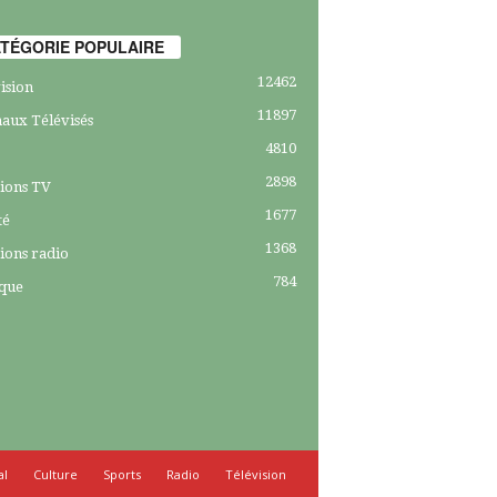
TÉGORIE POPULAIRE
12462
ision
11897
aux Télévisés
4810
2898
ions TV
1677
té
1368
ions radio
784
ique
al
Culture
Sports
Radio
Télévision