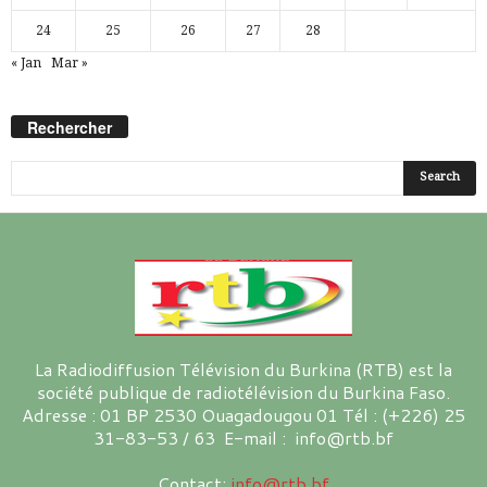
24
25
26
27
28
« Jan
Mar »
Rechercher
La Radiodiffusion Télévision du Burkina (RTB) est la
société publique de radiotélévision du Burkina Faso.
Adresse : 01 BP 2530 Ouagadougou 01 Tél : (+226) 25
31-83-53 / 63 E-mail : info@rtb.bf
Contact:
info@rtb.bf