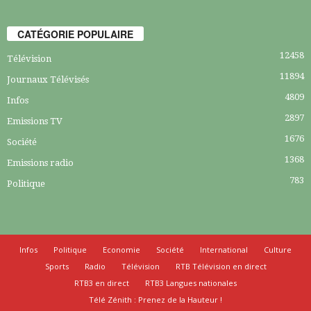
CATÉGORIE POPULAIRE
12458
Télévision
11894
Journaux Télévisés
4809
Infos
2897
Emissions TV
1676
Société
1368
Emissions radio
783
Politique
Infos
Politique
Economie
Société
International
Culture
Sports
Radio
Télévision
RTB Télévision en direct
RTB3 en direct
RTB3 Langues nationales
Télé Zénith : Prenez de la Hauteur !