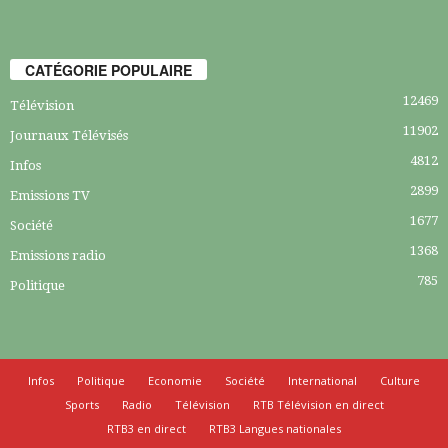
CATÉGORIE POPULAIRE
12469
Télévision
11902
Journaux Télévisés
4812
Infos
2899
Emissions TV
1677
Société
1368
Emissions radio
785
Politique
Infos
Politique
Economie
Société
International
Culture
Sports
Radio
Télévision
RTB Télévision en direct
RTB3 en direct
RTB3 Langues nationales