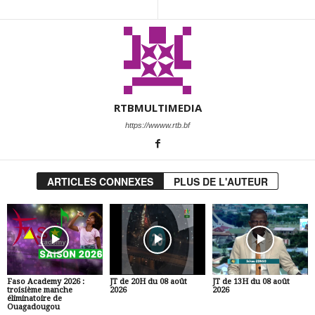
RTBMULTIMEDIA
https://wwww.rtb.bf
ARTICLES CONNEXES
PLUS DE L'AUTEUR
Faso Academy 2026 :
JT de 20H du 08 août
JT de 13H du 08 août
troisième manche
2026
2026
éliminatoire de
Ouagadougou