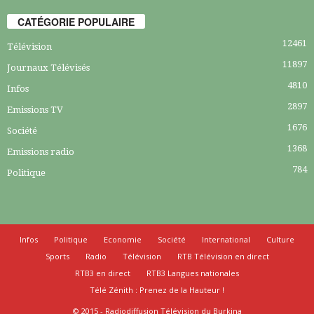
CATÉGORIE POPULAIRE
12461
Télévision
11897
Journaux Télévisés
4810
Infos
2897
Emissions TV
1676
Société
1368
Emissions radio
784
Politique
Infos
Politique
Economie
Société
International
Culture
Sports
Radio
Télévision
RTB Télévision en direct
RTB3 en direct
RTB3 Langues nationales
Télé Zénith : Prenez de la Hauteur !
© 2015 - Radiodiffusion Télévision du Burkina