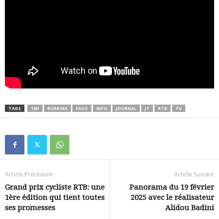
TAGS
13H
BURKINA
FASO
INFO
JOURNAL
JT
RTB
TV
Article Précédent
Article Suivant
Grand prix cycliste RTB: une
Panorama du 19 février
1ère édition qui tient toutes
2025 avec le réalisateur
ses promesses
Alidou Badini