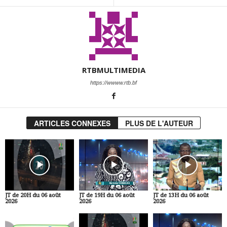
RTBMULTIMEDIA
https://wwww.rtb.bf
ARTICLES CONNEXES
PLUS DE L'AUTEUR
JT de 20H du 06 août
JT de 19H du 06 août
JT de 13H du 06 août
2026
2026
2026