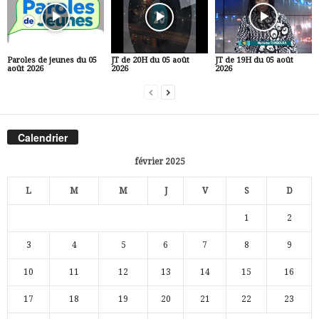
Paroles de jeunes du 05
JT de 20H du 05 août
JT de 19H du 05 août
août 2026
2026
2026
Calendrier
février 2025
L
M
M
J
V
S
D
1
2
3
4
5
6
7
8
9
10
11
12
13
14
15
16
17
18
19
20
21
22
23